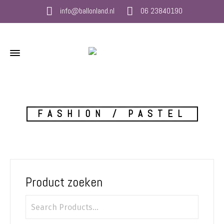
info@ballonland.nl
06 23840190
FASHION / PASTEL
Product zoeken