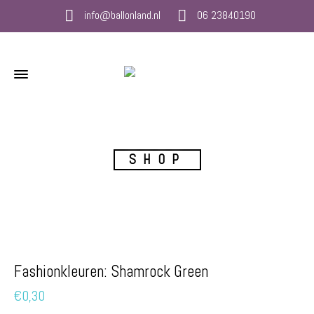
info@ballonland.nl
06 23840190
SHOP
Fashionkleuren: Shamrock Green
€
0,30