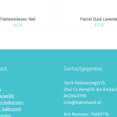
Fashionkleuren: Red
Pastel Dusk Lavende
€
0,30
€
0,30
bod
Contactgegevens
Tjerk Hiddessingel 25
n
3342 CL Hendrik Ido Ambac
huwelijk
0623840190
ex ballonnen
info@ballonland.nl
r ballonnen
Kvk Nummer: 74068776
lonnen