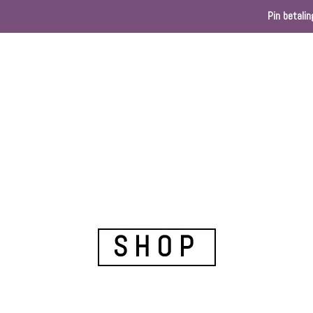
Pin betalin
Home
Webshop
Kleurenkaart
Ballondec
SHOP