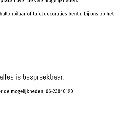
 praten over de vele mogelijkheden.
llonpilaar of tafel decoraties bent u bij ons op het
alles is bespreekbaar.
oor de mogelijkheden: 06-23840190