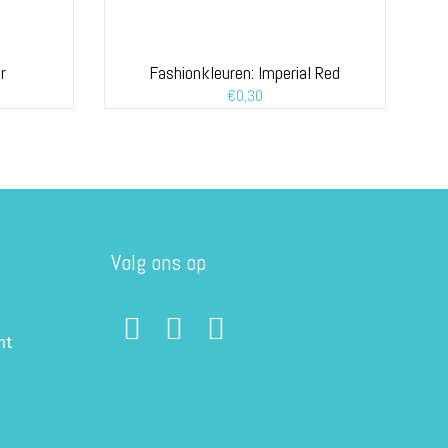
r
Fashionkleuren: Imperial Red
€
0,30
Volg ons op
ht