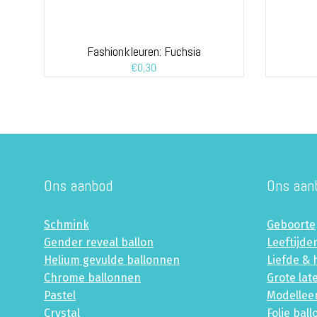
Fashionkleuren: Fuchsia
€
0,30
Ons aanbod
Ons aan
Schmink
Geboorte
Gender reveal ballon
Leeftijde
Helium gevulde ballonnen
Liefde & 
Chrome ballonnen
Grote lat
Pastel
Modellee
Crystal
Folie bal