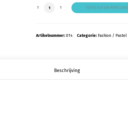
Fashionkleuren: Raspberry aantal
TOEVOEGEN AAN WINKELWA
Artikelnummer:
014
Categorie:
Fashion / Pastel
Beschrijving