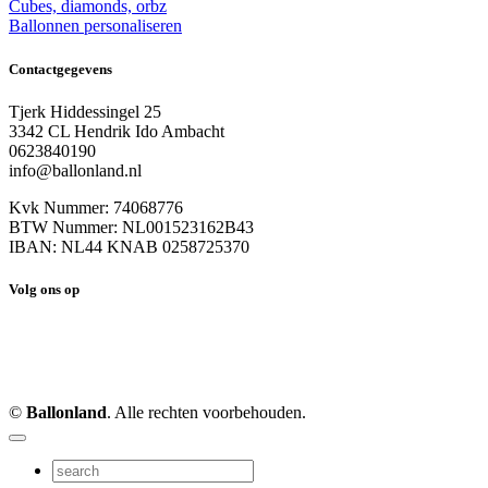
Cubes, diamonds, orbz
Ballonnen personaliseren
Contactgegevens
Tjerk Hiddessingel 25
3342 CL Hendrik Ido Ambacht
0623840190
info@ballonland.nl
Kvk Nummer: 74068776
BTW Nummer: NL001523162B43
IBAN: NL44 KNAB 0258725370
Volg ons op
©
Ballonland
. Alle rechten voorbehouden.