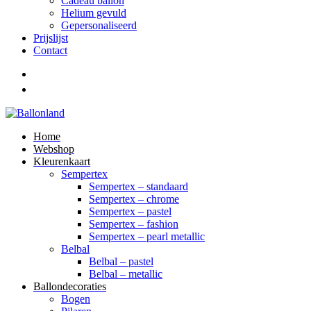
Cadeau ballon
Helium gevuld
Gepersonaliseerd
Prijslijst
Contact
Home
Webshop
Kleurenkaart
Sempertex
Sempertex – standaard
Sempertex – chrome
Sempertex – pastel
Sempertex – fashion
Sempertex – pearl metallic
Belbal
Belbal – pastel
Belbal – metallic
Ballondecoraties
Bogen