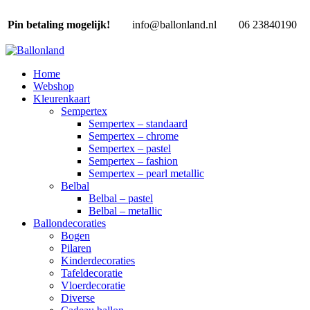
Pin betaling mogelijk!
info@ballonland.nl
06 23840190
Home
Webshop
Kleurenkaart
Sempertex
Sempertex – standaard
Sempertex – chrome
Sempertex – pastel
Sempertex – fashion
Sempertex – pearl metallic
Belbal
Belbal – pastel
Belbal – metallic
Ballondecoraties
Bogen
Pilaren
Kinderdecoraties
Tafeldecoratie
Vloerdecoratie
Diverse