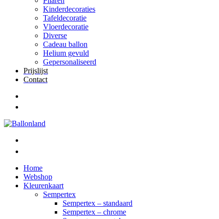
Pilaren
Kinderdecoraties
Tafeldecoratie
Vloerdecoratie
Diverse
Cadeau ballon
Helium gevuld
Gepersonaliseerd
Prijslijst
Contact
Home
Webshop
Kleurenkaart
Sempertex
Sempertex – standaard
Sempertex – chrome