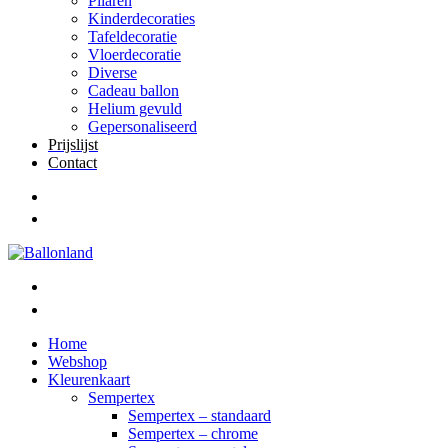
Pilaren
Kinderdecoraties
Tafeldecoratie
Vloerdecoratie
Diverse
Cadeau ballon
Helium gevuld
Gepersonaliseerd
Prijslijst
Contact
Home
Webshop
Kleurenkaart
Sempertex
Sempertex – standaard
Sempertex – chrome