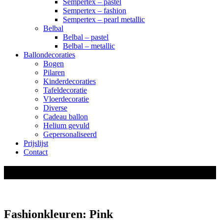
Sempertex – pastel
Sempertex – fashion
Sempertex – pearl metallic
Belbal
Belbal – pastel
Belbal – metallic
Ballondecoraties
Bogen
Pilaren
Kinderdecoraties
Tafeldecoratie
Vloerdecoratie
Diverse
Cadeau ballon
Helium gevuld
Gepersonaliseerd
Prijslijst
Contact
shop
Fashionkleuren: Pink