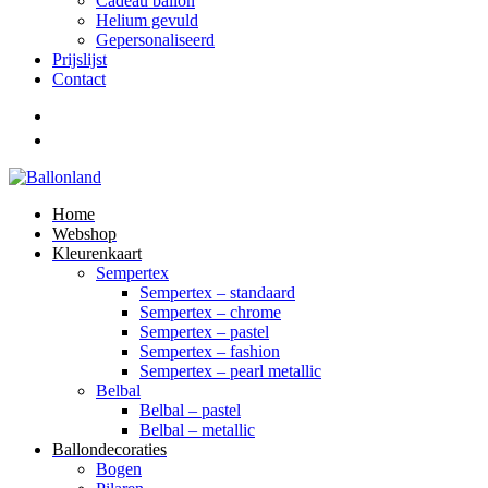
Cadeau ballon
Helium gevuld
Gepersonaliseerd
Prijslijst
Contact
Home
Webshop
Kleurenkaart
Sempertex
Sempertex – standaard
Sempertex – chrome
Sempertex – pastel
Sempertex – fashion
Sempertex – pearl metallic
Belbal
Belbal – pastel
Belbal – metallic
Ballondecoraties
Bogen