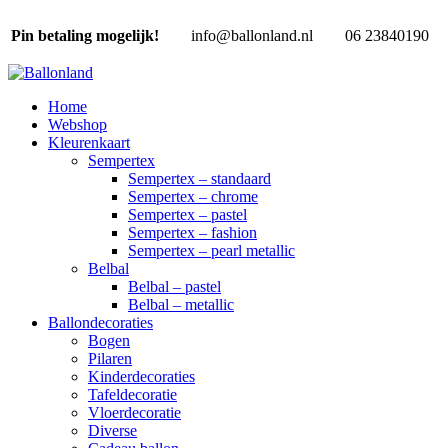
Pin betaling mogelijk!
info@ballonland.nl
06 23840190
Home
Webshop
Kleurenkaart
Sempertex
Sempertex – standaard
Sempertex – chrome
Sempertex – pastel
Sempertex – fashion
Sempertex – pearl metallic
Belbal
Belbal – pastel
Belbal – metallic
Ballondecoraties
Bogen
Pilaren
Kinderdecoraties
Tafeldecoratie
Vloerdecoratie
Diverse