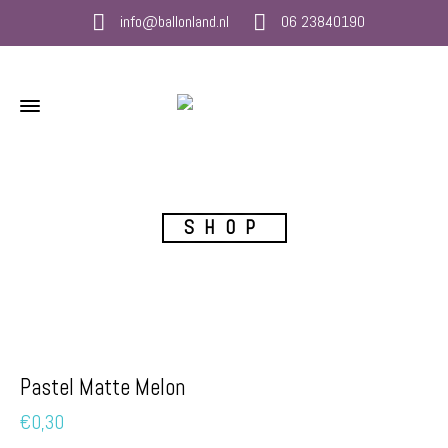
info@ballonland.nl
06 23840190
SHOP
Pastel Matte Melon
€
0,30