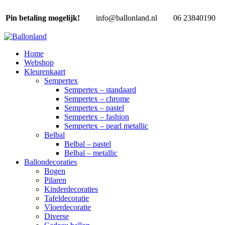
Pin betaling mogelijk!
info@ballonland.nl
06 23840190
Home
Webshop
Kleurenkaart
Sempertex
Sempertex – standaard
Sempertex – chrome
Sempertex – pastel
Sempertex – fashion
Sempertex – pearl metallic
Belbal
Belbal – pastel
Belbal – metallic
Ballondecoraties
Bogen
Pilaren
Kinderdecoraties
Tafeldecoratie
Vloerdecoratie
Diverse