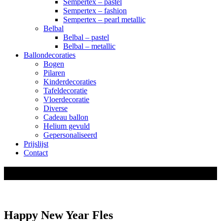
Sempertex – pastel
Sempertex – fashion
Sempertex – pearl metallic
Belbal
Belbal – pastel
Belbal – metallic
Ballondecoraties
Bogen
Pilaren
Kinderdecoraties
Tafeldecoratie
Vloerdecoratie
Diverse
Cadeau ballon
Helium gevuld
Gepersonaliseerd
Prijslijst
Contact
shop
Happy New Year Fles