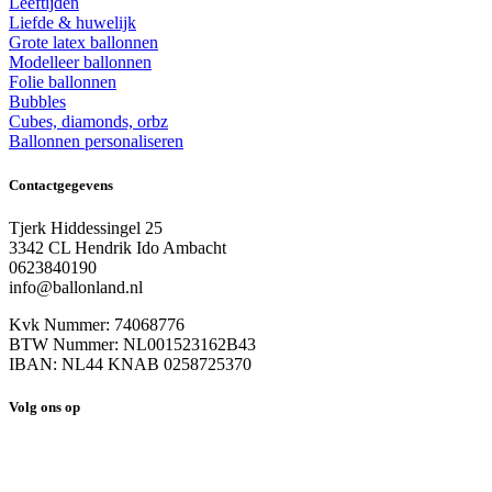
Leeftijden
Liefde & huwelijk
Grote latex ballonnen
Modelleer ballonnen
Folie ballonnen
Bubbles
Cubes, diamonds, orbz
Ballonnen personaliseren
Contactgegevens
Tjerk Hiddessingel 25
3342 CL Hendrik Ido Ambacht
0623840190
info@ballonland.nl
Kvk Nummer: 74068776
BTW Nummer: NL001523162B43
IBAN: NL44 KNAB 0258725370
Volg ons op