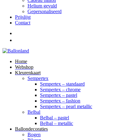
Cadeau ballon
Helium gevuld
Gepersonaliseerd
Prijslijst
Contact
Home
Webshop
Kleurenkaart
Sempertex
Sempertex – standaard
Sempertex – chrome
Sempertex – pastel
Sempertex – fashion
Sempertex – pearl metallic
Belbal
Belbal – pastel
Belbal – metallic
Ballondecoraties
Bogen