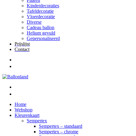
Pilaren
Kinderdecoraties
Tafeldecoratie
Vloerdecoratie
Diverse
Cadeau ballon
Helium gevuld
Gepersonaliseerd
Prijslijst
Contact
Home
Webshop
Kleurenkaart
Sempertex
Sempertex – standaard
Sempertex – chrome