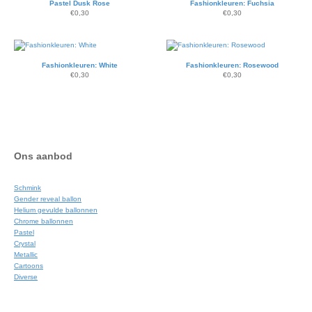
Pastel Dusk Rose
Fashionkleuren: Fuchsia
€
0,30
€
0,30
Fashionkleuren: White
Fashionkleuren: Rosewood
€
0,30
€
0,30
Ons aanbod
Schmink
Gender reveal ballon
Helium gevulde ballonnen
Chrome ballonnen
Pastel
Crystal
Metallic
Cartoons
Diverse