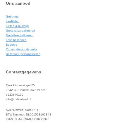
Ons aanbod
Geboorte
Leeftijden
Liefde & huwelijk
Grote latex ballonnen
Modelleer ballonnen
Folie ballonnen
Bubbles
Cubes, diamonds, orbz
Ballonnen personaliseren
Contactgegevens
Tjerk Hiddessingel 25
3342 CL Hendrik Ido Ambacht
0623840190
info@ballonland.nl
Kvk Nummer: 74068776
BTW Nummer: NL001523162B43
IBAN: NL44 KNAB 0258725370