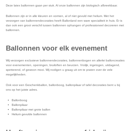
Deze latex ballonnen gaan per stuk. Al onze ballonnen zijn biologisch afbreekbaar.
Ballonnen zijn er in alle kleuren en vormen, al of niet gevuld met helium. Met het
verzorgen van ballonnendecoraties heeft Ballonland een ware specialiteit in huis. Er is
dan ook een groot verschil tussen ballonnen ophangen of professioneel decoreren met
ballonnen.
Ballonnen voor elk evenement
Wij verzorgen exclusieve ballonnendecoraties, ballonnenbogen en allerlei balloncreaties
voor evenementen, openingen, bruiloften en beurzen. Vrolijk, ingetogen, uitdagend,
spetterend, of gewoon mooi. Wij nodigen u graag uit om te praten over de vele
mogelijkheden.
Ook voor een Geschenkballon, ballonboog, ballonpilaar of tafel decoraties bent u bij
ons op het juiste adres.
Ballonboog
Ballonpilaar
Ballonpilaar met grote ballon
Helium gevulde ballonnen