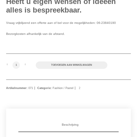
Heeft u eigen wensen of ideeën
alles is bespreekbaar.
Vraag vrijblijvend een offerte aan of bel voor de mogelijkheden: 06-23840190
Bezorgkosten afhankelijk van de afstand.
Fashionkleuren: White Sand aantal
TOEVOEGEN AAN WINKELWAGEN
Artikelnummer:
071
Categorie:
Fashion / Pastel
Beschrijving