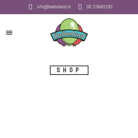
info@ballonland.nl
06 23840190
SHOP