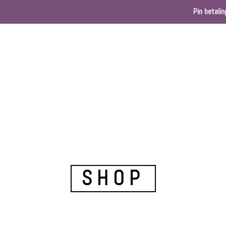
Pin betalin
Home
Webshop
Kleurenkaart
Ballondec
SHOP