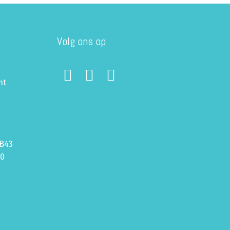
Volg ons op
ht
B43
70