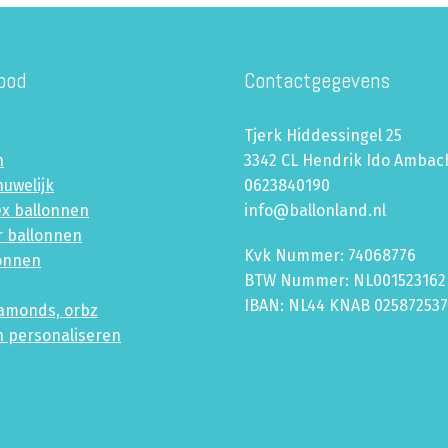
bod
Contactgegevens
Tjerk Hiddessingel 25
n
3342 CL Hendrik Ido Ambac
huwelijk
0623840190
ex ballonnen
info@ballonland.nl
r ballonnen
Kvk Nummer: 74068776
lonnen
BTW Nummer: NL001523162
IBAN: NL44 KNAB 02587253
iamonds, orbz
n personaliseren