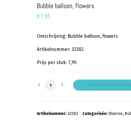
Bubble balloon, flowers
€
7,95
Omschrijving: Bubble balloon, flowers
Artikelnummer: 32302
Prijs per stuk: 7,95
Bubble balloon, flowers aantal
TOEVOEGEN AAN WINKELWA
Artikelnummer:
32302
Categorieën:
Diverse
,
Bu