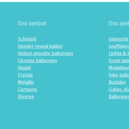
Ons aanbod
Ons aan
Schmink
Geboorte
Gender reveal ballon
Leeftijde
Helium gevulde ballonnen
Liefde & 
Chrome ballonnen
Grote lat
Pastel
Modellee
Crystal
Folie bal
Metallic
Bubbles
Cartoons
Cubes, d
Diverse
Ballonne