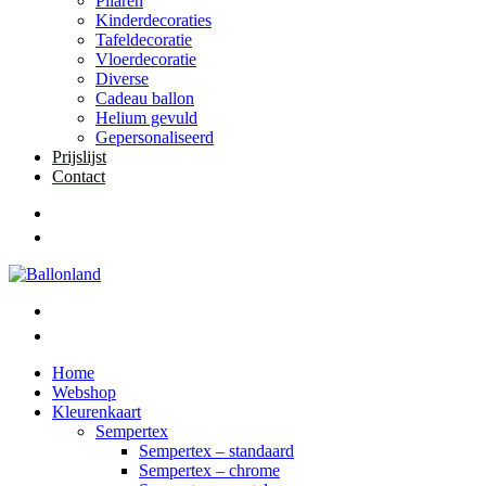
Pilaren
Kinderdecoraties
Tafeldecoratie
Vloerdecoratie
Diverse
Cadeau ballon
Helium gevuld
Gepersonaliseerd
Prijslijst
Contact
Home
Webshop
Kleurenkaart
Sempertex
Sempertex – standaard
Sempertex – chrome