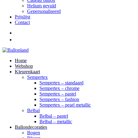
Cadeau ballon
Helium gevuld
Gepersonaliseerd
Prijslijst
Contact
Home
Webshop
Kleurenkaart
Sempertex
Sempertex – standaard
Sempertex – chrome
Sempertex – pastel
Sempertex – fashion
Sempertex – pearl metallic
Belbal
Belbal – pastel
Belbal – metallic
Ballondecoraties
Bogen