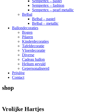
Sempertex – pastel
Sempertex – fashion
Sempertex – pearl metallic
Belbal
Belbal – pastel
Belbal – metallic
Ballondecoraties
Bogen
Pilaren
Kinderdecoraties
Tafeldecoratie
Vloerdecoratie
Diverse
Cadeau ballon
Helium gevuld
Gepersonaliseerd
Prijslijst
Contact
shop
Vrolijke Hartjes