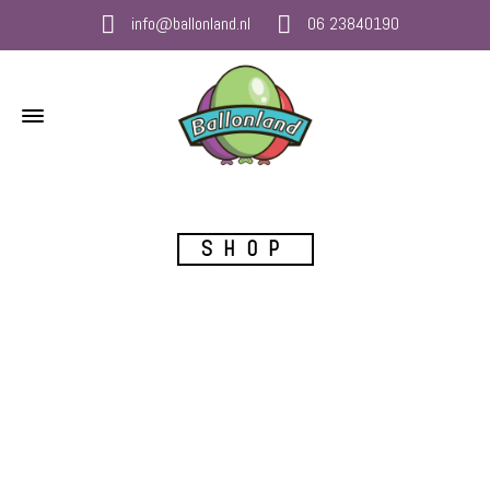
info@ballonland.nl
06 23840190
SHOP