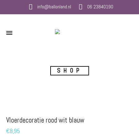
info@ballonland.nl
06 23840190
SHOP
Vloerdecoratie rood wit blauw
€
8,95