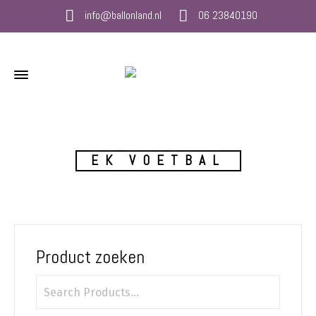
info@ballonland.nl
06 23840190
EK VOETBAL
Product zoeken