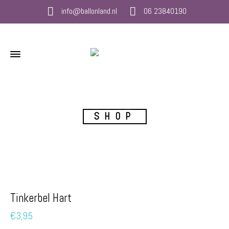
info@ballonland.nl
06 23840190
SHOP
Tinkerbel Hart
€
3,95