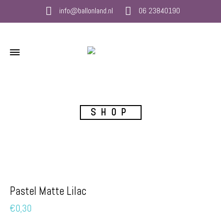
info@ballonland.nl
06 23840190
SHOP
Pastel Matte Lilac
€
0,30