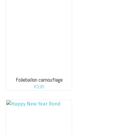
Folieballon camouflage
€
3,95