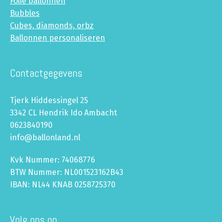
Folie ballonnen
Bubbles
Cubes, diamonds, orbz
Ballonnen personaliseren
Contactgegevens
Tjerk Hiddessingel 25
3342 CL Hendrik Ido Ambacht
0623840190
info@ballonland.nl
Kvk Nummer: 74068776
BTW Nummer: NL001523162B43
IBAN: NL44 KNAB 0258725370
Volg ons op