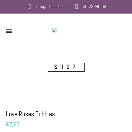
info@ballonland.nl
06 23840190
SHOP
Love Roses Bubbles
€
7,95