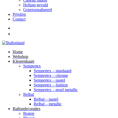
Cadeau ballon
Helium gevuld
Gepersonaliseerd
Prijslijst
Contact
Home
Webshop
Kleurenkaart
Sempertex
Sempertex – standaard
Sempertex – chrome
Sempertex – pastel
Sempertex – fashion
Sempertex – pearl metallic
Belbal
Belbal – pastel
Belbal – metallic
Ballondecoraties
Bogen