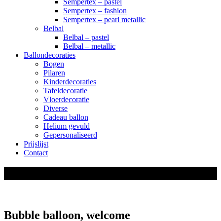
Sempertex – pastel
Sempertex – fashion
Sempertex – pearl metallic
Belbal
Belbal – pastel
Belbal – metallic
Ballondecoraties
Bogen
Pilaren
Kinderdecoraties
Tafeldecoratie
Vloerdecoratie
Diverse
Cadeau ballon
Helium gevuld
Gepersonaliseerd
Prijslijst
Contact
shop
Bubble balloon, welcome