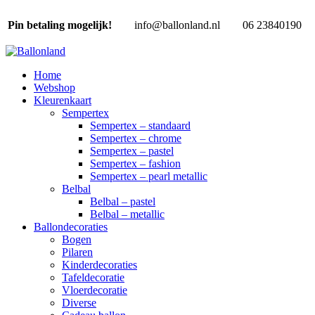
Pin betaling mogelijk!
info@ballonland.nl
06 23840190
Home
Webshop
Kleurenkaart
Sempertex
Sempertex – standaard
Sempertex – chrome
Sempertex – pastel
Sempertex – fashion
Sempertex – pearl metallic
Belbal
Belbal – pastel
Belbal – metallic
Ballondecoraties
Bogen
Pilaren
Kinderdecoraties
Tafeldecoratie
Vloerdecoratie
Diverse