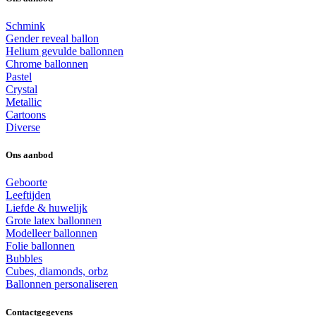
Schmink
Gender reveal ballon
Helium gevulde ballonnen
Chrome ballonnen
Pastel
Crystal
Metallic
Cartoons
Diverse
Ons aanbod
Geboorte
Leeftijden
Liefde & huwelijk
Grote latex ballonnen
Modelleer ballonnen
Folie ballonnen
Bubbles
Cubes, diamonds, orbz
Ballonnen personaliseren
Contactgegevens