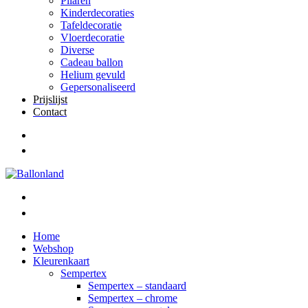
Pilaren
Kinderdecoraties
Tafeldecoratie
Vloerdecoratie
Diverse
Cadeau ballon
Helium gevuld
Gepersonaliseerd
Prijslijst
Contact
Home
Webshop
Kleurenkaart
Sempertex
Sempertex – standaard
Sempertex – chrome