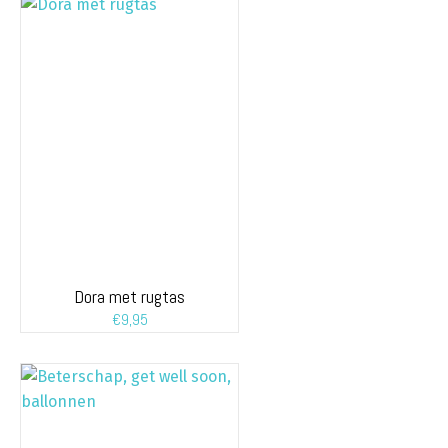
Dora met rugtas
€
9,95