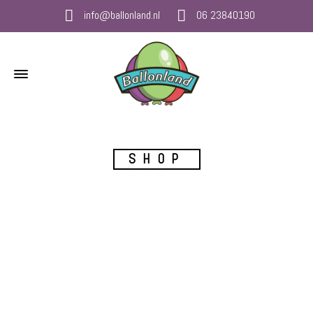
info@ballonland.nl
06 23840190
SHOP