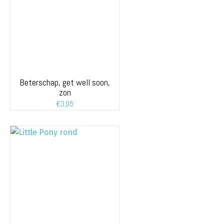
Beterschap, get well soon,
zon
€
3,95