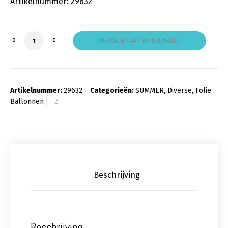
Artikelnummer: 29632
Happy Smiley Yellow aantal
TOEVOEGEN AAN WINKELWAGEN
Artikelnummer:
29632
Categorieën:
SUMMER
,
Diverse
,
Folie
Ballonnen
Beschrijving
Beschrijving