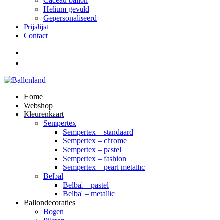
Cadeau ballon
Helium gevuld
Gepersonaliseerd
Prijslijst
Contact
Home
Webshop
Kleurenkaart
Sempertex
Sempertex – standaard
Sempertex – chrome
Sempertex – pastel
Sempertex – fashion
Sempertex – pearl metallic
Belbal
Belbal – pastel
Belbal – metallic
Ballondecoraties
Bogen