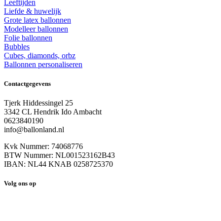
Leeftijden
Liefde & huwelijk
Grote latex ballonnen
Modelleer ballonnen
Folie ballonnen
Bubbles
Cubes, diamonds, orbz
Ballonnen personaliseren
Contactgegevens
Tjerk Hiddessingel 25
3342 CL Hendrik Ido Ambacht
0623840190
info@ballonland.nl
Kvk Nummer: 74068776
BTW Nummer: NL001523162B43
IBAN: NL44 KNAB 0258725370
Volg ons op