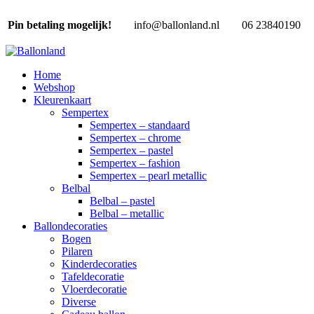
Pin betaling mogelijk!
info@ballonland.nl
06 23840190
Home
Webshop
Kleurenkaart
Sempertex
Sempertex – standaard
Sempertex – chrome
Sempertex – pastel
Sempertex – fashion
Sempertex – pearl metallic
Belbal
Belbal – pastel
Belbal – metallic
Ballondecoraties
Bogen
Pilaren
Kinderdecoraties
Tafeldecoratie
Vloerdecoratie
Diverse