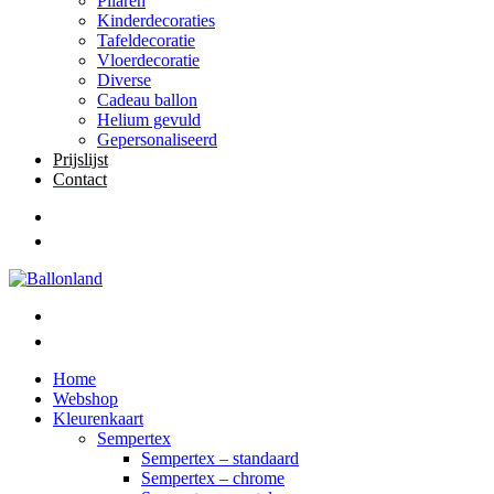
Pilaren
Kinderdecoraties
Tafeldecoratie
Vloerdecoratie
Diverse
Cadeau ballon
Helium gevuld
Gepersonaliseerd
Prijslijst
Contact
Home
Webshop
Kleurenkaart
Sempertex
Sempertex – standaard
Sempertex – chrome