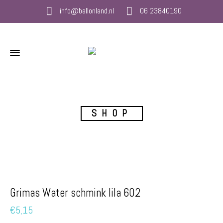
info@ballonland.nl
06 23840190
SHOP
Grimas Water schmink lila 602
€
5,15