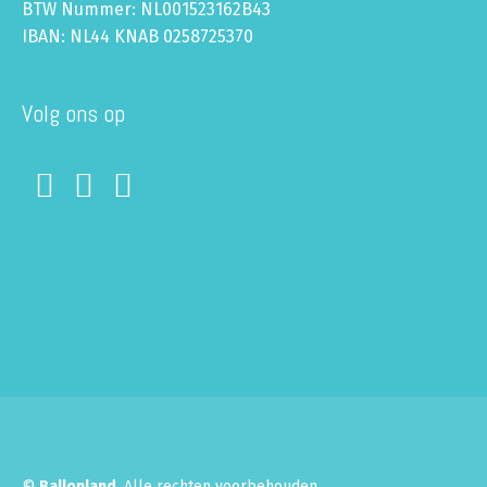
BTW Nummer: NL001523162B43
IBAN: NL44 KNAB 0258725370
Volg ons op
©
Ballonland
. Alle rechten voorbehouden.