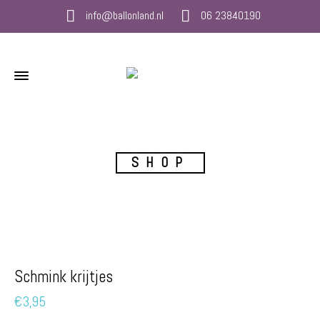
info@ballonland.nl
06 23840190
SHOP
Schmink krijtjes
€
3,95