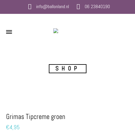
info@ballonland.nl
06 23840190
SHOP
Grimas Tipcreme groen
€
4,95