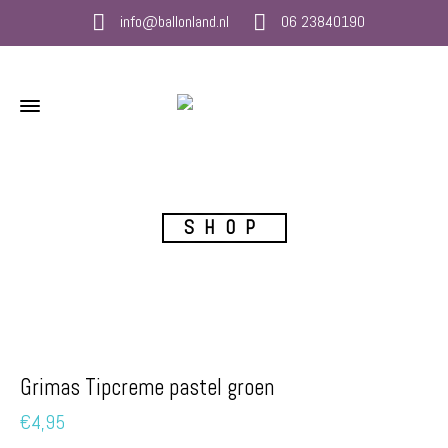
info@ballonland.nl
06 23840190
SHOP
Grimas Tipcreme pastel groen
€
4,95