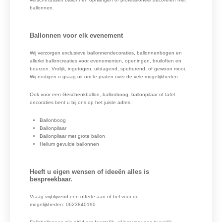
ballonnen.
Ballonnen voor elk evenement
Wij verzorgen exclusieve ballonnendecoraties, ballonnenbogen en
allerlei balloncreaties voor evenementen, openingen, bruiloften en
beurzen. Vrolijk, ingetogen, uitdagend, spetterend, of gewoon mooi.
Wij nodigen u graag uit om te praten over de vele mogelijkheden.
Ook voor een Geschenkballon, ballonboog, ballonpilaar of tafel
decoraties bent u bij ons op het juiste adres.
Ballonboog
Ballonpilaar
Ballonpilaar met grote ballon
Helium gevulde ballonnen
Heeft u eigen wensen of ideeën alles is
bespreekbaar.
Vraag vrijblijvend een offerte aan of bel voor de
mogelijkheden: 0623840190