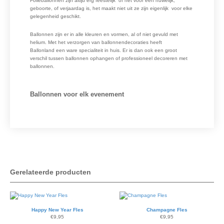
Folieballonnen zijn altijd erg feestelijk of het voor een huwelijk,
geboorte, of verjaardag is, het maakt niet uit ze zijn eigenlijk voor elke
gelegenheid geschikt.
Ballonnen zijn er in alle kleuren en vormen, al of niet gevuld met
helium. Met het verzorgen van ballonnendecoraties heeft
Ballonland een ware specialiteit in huis. Er is dan ook een groot
verschil tussen ballonnen ophangen of professioneel decoreren met
ballonnen.
Ballonnen voor elk evenement
Gerelateerde producten
Happy New Year Fles
Champagne Fles
€
9,95
€
9,95