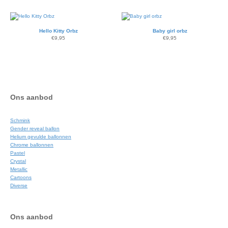
Hello Kitty Orbz
Baby girl orbz
€
9,95
€
9,95
Ons aanbod
Schmink
Gender reveal ballon
Helium gevulde ballonnen
Chrome ballonnen
Pastel
Crystal
Metallic
Cartoons
Diverse
Ons aanbod