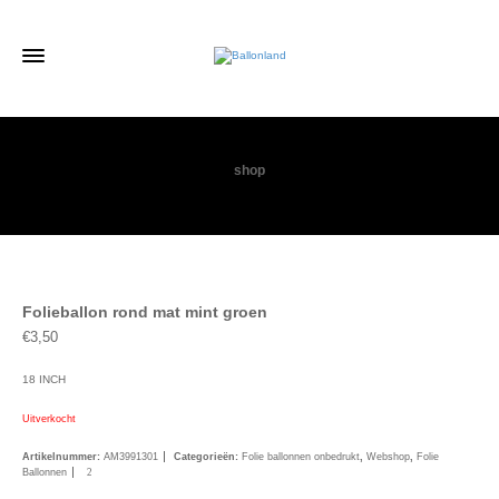
shop
Folieballon rond mat mint groen
€
3,50
18 INCH
Uitverkocht
Artikelnummer:
AM3991301
Categorieën:
Folie ballonnen onbedrukt
,
Webshop
,
Folie
Ballonnen