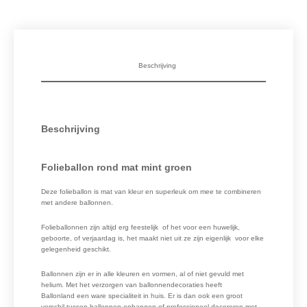
Beschrijving
Beschrijving
Folieballon rond mat mint groen
Deze folieballon is mat van kleur en superleuk om mee te combineren
met andere ballonnen.
Folieballonnen zijn altijd erg feestelijk of het voor een huwelijk,
geboorte, of verjaardag is, het maakt niet uit ze zijn eigenlijk voor elke
gelegenheid geschikt.
Ballonnen zijn er in alle kleuren en vormen, al of niet gevuld met
helium. Met het verzorgen van ballonnendecoraties heeft
Ballonland een ware specialiteit in huis. Er is dan ook een groot
verschil tussen ballonnen ophangen of professioneel decoreren met