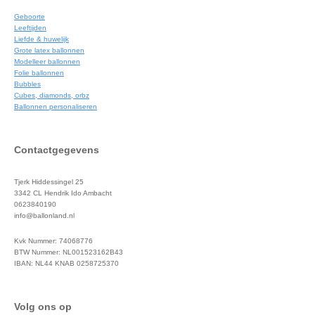
Geboorte
Leeftijden
Liefde & huwelijk
Grote latex ballonnen
Modelleer ballonnen
Folie ballonnen
Bubbles
Cubes, diamonds, orbz
Ballonnen personaliseren
Contactgegevens
Tjerk Hiddessingel 25
3342 CL Hendrik Ido Ambacht
0623840190
info@ballonland.nl
Kvk Nummer: 74068776
BTW Nummer: NL001523162B43
IBAN: NL44 KNAB 0258725370
Volg ons op