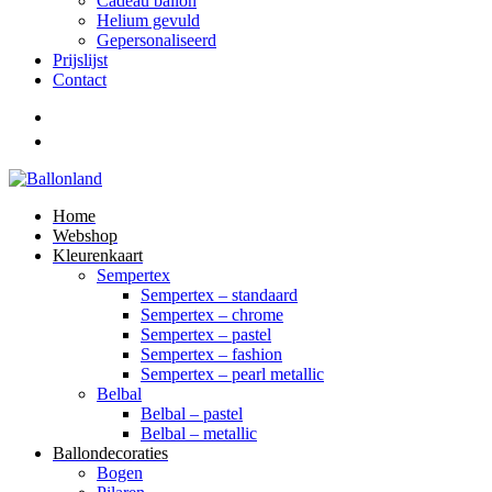
Cadeau ballon
Helium gevuld
Gepersonaliseerd
Prijslijst
Contact
Home
Webshop
Kleurenkaart
Sempertex
Sempertex – standaard
Sempertex – chrome
Sempertex – pastel
Sempertex – fashion
Sempertex – pearl metallic
Belbal
Belbal – pastel
Belbal – metallic
Ballondecoraties
Bogen