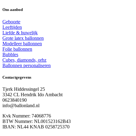
Ons aanbod
Geboorte
Leeftijden
Liefde & huwelijk
Grote latex ballonnen
Modelleer ballonnen
Folie ballonnen
Bubbles
Cubes, diamonds, orbz
Ballonnen personaliseren
Contactgegevens
Tjerk Hiddessingel 25
3342 CL Hendrik Ido Ambacht
0623840190
info@ballonland.nl
Kvk Nummer: 74068776
BTW Nummer: NL001523162B43
IBAN: NL44 KNAB 0258725370