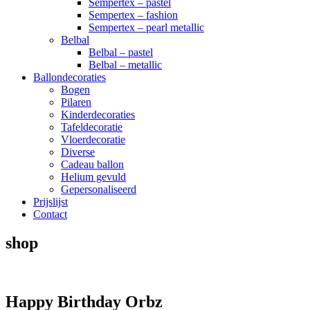
Sempertex – pastel
Sempertex – fashion
Sempertex – pearl metallic
Belbal
Belbal – pastel
Belbal – metallic
Ballondecoraties
Bogen
Pilaren
Kinderdecoraties
Tafeldecoratie
Vloerdecoratie
Diverse
Cadeau ballon
Helium gevuld
Gepersonaliseerd
Prijslijst
Contact
shop
Happy Birthday Orbz