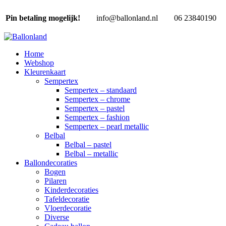
Pin betaling mogelijk!
info@ballonland.nl
06 23840190
Home
Webshop
Kleurenkaart
Sempertex
Sempertex – standaard
Sempertex – chrome
Sempertex – pastel
Sempertex – fashion
Sempertex – pearl metallic
Belbal
Belbal – pastel
Belbal – metallic
Ballondecoraties
Bogen
Pilaren
Kinderdecoraties
Tafeldecoratie
Vloerdecoratie
Diverse