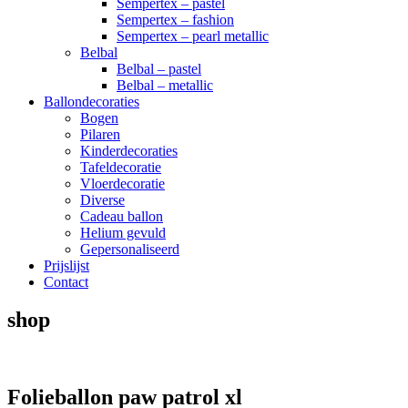
Sempertex – pastel
Sempertex – fashion
Sempertex – pearl metallic
Belbal
Belbal – pastel
Belbal – metallic
Ballondecoraties
Bogen
Pilaren
Kinderdecoraties
Tafeldecoratie
Vloerdecoratie
Diverse
Cadeau ballon
Helium gevuld
Gepersonaliseerd
Prijslijst
Contact
shop
Folieballon paw patrol xl