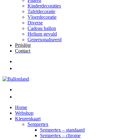
Pilaren
Kinderdecoraties
Tafeldecoratie
Vloerdecoratie
Diverse
Cadeau ballon
Helium gevuld
Gepersonaliseerd
Prijslijst
Contact
Home
Webshop
Kleurenkaart
Sempertex
Sempertex – standaard
Sempertex – chrome