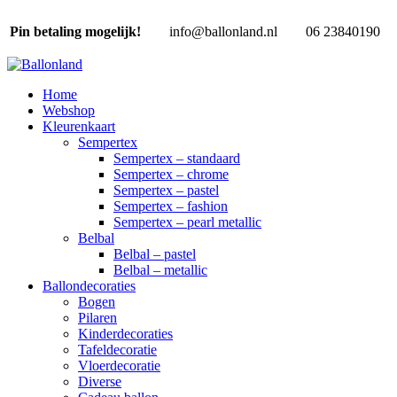
Pin betaling mogelijk!
info@ballonland.nl
06 23840190
Home
Webshop
Kleurenkaart
Sempertex
Sempertex – standaard
Sempertex – chrome
Sempertex – pastel
Sempertex – fashion
Sempertex – pearl metallic
Belbal
Belbal – pastel
Belbal – metallic
Ballondecoraties
Bogen
Pilaren
Kinderdecoraties
Tafeldecoratie
Vloerdecoratie
Diverse