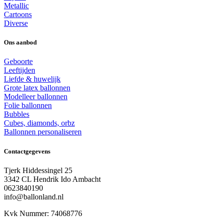
Metallic
Cartoons
Diverse
Ons aanbod
Geboorte
Leeftijden
Liefde & huwelijk
Grote latex ballonnen
Modelleer ballonnen
Folie ballonnen
Bubbles
Cubes, diamonds, orbz
Ballonnen personaliseren
Contactgegevens
Tjerk Hiddessingel 25
3342 CL Hendrik Ido Ambacht
0623840190
info@ballonland.nl
Kvk Nummer: 74068776