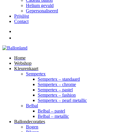
Cadeau ballon
Helium gevuld
Gepersonaliseerd
Prijslijst
Contact
Home
Webshop
Kleurenkaart
Sempertex
Sempertex – standaard
Sempertex – chrome
Sempertex – pastel
Sempertex – fashion
Sempertex – pearl metallic
Belbal
Belbal – pastel
Belbal – metallic
Ballondecoraties
Bogen