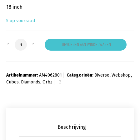
18 inch
5 op voorraad
Folieballon orbz ombre roze & blauw aantal
TOEVOEGEN AAN WINKELWAGEN
Artikelnummer:
AM4062801
Categorieën:
Diverse
,
Webshop
,
Cubes, Diamonds, Orbz
Beschrijving