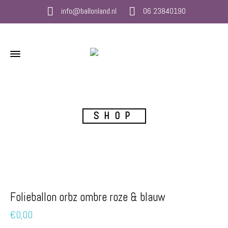
info@ballonland.nl
06 23840190
SHOP
Folieballon orbz ombre roze & blauw
€
0,00