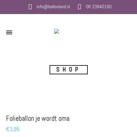
info@ballonland.nl
06 23840190
SHOP
Folieballon je wordt oma
€
3,95