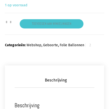
1 op voorraad
Folieballon It's a girl hat aantal
TOEVOEGEN AAN WINKELWAGEN
Categorieën:
Webshop
,
Geboorte
,
Folie Ballonnen
Beschrijving
Beschrijving