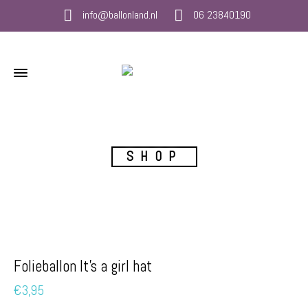
info@ballonland.nl
06 23840190
SHOP
Folieballon It’s a girl hat
€
3,95