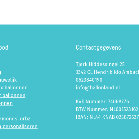
bod
Contactgegevens
Tjerk Hiddessingel 25
n
3342 CL Hendrik Ido Ambac
huwelijk
0623840190
ex ballonnen
info@ballonland.nl
r ballonnen
Kvk Nummer: 74068776
lonnen
BTW Nummer: NL001523162
IBAN: NL44 KNAB 02587253
iamonds, orbz
n personaliseren