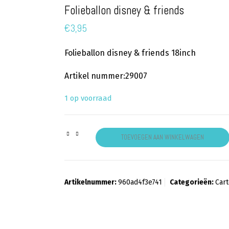
Folieballon disney & friends
€
3,95
Folieballon disney & friends 18inch
Artikel nummer:29007
1 op voorraad
Folieballon disney & friends aantal
TOEVOEGEN AAN WINKELWAGEN
Artikelnummer:
960ad4f3e741
Categorieën:
Car