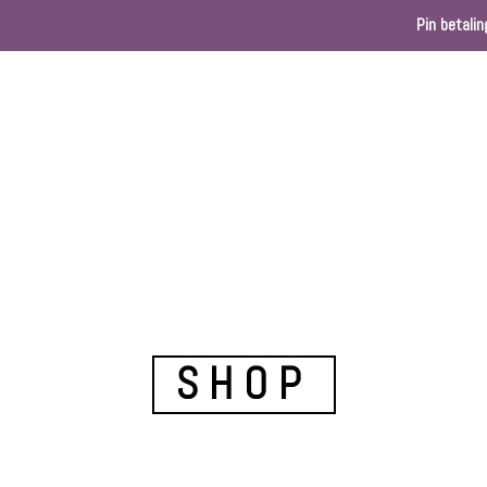
Pin betalin
Home
Webshop
Kleurenkaart
Ballondec
SHOP