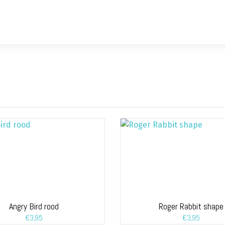
Angry Bird rood
Roger Rabbit shape
€
3,95
€
3,95