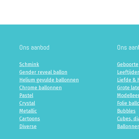
Ons aanbod
Ons aan
Schmink
Geboorte
Gender reveal ballon
Leeftijde
Helium gevulde ballonnen
Liefde & 
Chrome ballonnen
Grote lat
Pastel
Modellee
Crystal
Folie bal
Metallic
Bubbles
Cartoons
Cubes, d
Diverse
Ballonne