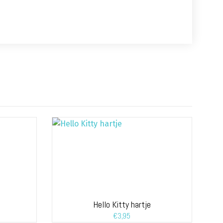
Hello Kitty hartje
€
3,95