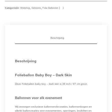
Categorieën:
Webshop
,
Geboorte
,
Folie Ballonnen
Beschrijving
Beschrijving
Folieballon Baby Boy – Dark Skin
Deze Folieballon baby boy – dark skin is 38 inch / 97 cm groot.
Ballonnen voor elk evenement
Wij verzorgen exclusieve ballonnendecoraties, ballonnenbogen en
allerlei balloncreaties voor evenementen, openingen, bruiloften en