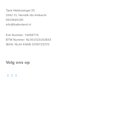
Tjerk Hiddessingel 25
3342 CL Hendrik Ido Ambacht
0623840190
info@ballonland.nl
Kvk Nummer: 74068776
BTW Nummer: NL001523162B43
IBAN: NL44 KNAB 0258725370
Volg ons op