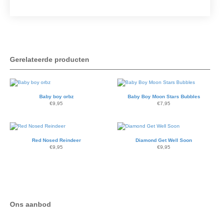
Gerelateerde producten
Baby boy orbz
Baby Boy Moon Stars Bubbles
€
9,95
€
7,95
Red Nosed Reindeer
Diamond Get Well Soon
€
9,95
€
9,95
Ons aanbod