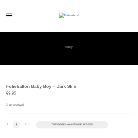
shop
Folieballon Baby Boy – Dark Skin
€
9,95
3 op voorraad
Folieballon Baby Boy - Dark Skin aantal
TOEVOEGEN AAN WINKELWAGEN