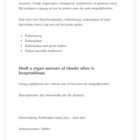
beurzen. Vrolijk, ingetogen, uitdagend, spetterend, of gewoon mooi.
Wij nodigen u graag uit om te praten over de vele mogelijkheden.
Ook voor een Geschenkballon, ballonboog, ballonpilaar of tafel
decoraties bent u bij ons op het juiste adres.
Ballonboog
Ballonpilaar
Ballonpilaar met grote ballon
Helium gevulde ballonnen
Heeft u eigen wensen of ideeën alles is
bespreekbaar.
Vraag vrijblijvend een offerte aan of bel voor de mogelijkheden:
Bezorgkosten zijn afhankelijk van de afstand.
Omschrijving: Folieballon baby boy – dark skin
Artikelnummer: 18964