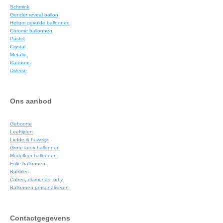
Schmink
Gender reveal ballon
Helium gevulde ballonnen
Chrome ballonnen
Pastel
Crystal
Metallic
Cartoons
Diverse
Ons aanbod
Geboorte
Leeftijden
Liefde & huwelijk
Grote latex ballonnen
Modelleer ballonnen
Folie ballonnen
Bubbles
Cubes, diamonds, orbz
Ballonnen personaliseren
Contactgegevens