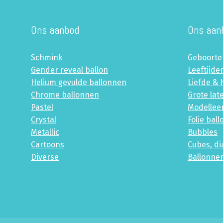
Ons aanbod
Ons aan
Schmink
Geboorte
Gender reveal ballon
Leeftijde
Helium gevulde ballonnen
Liefde & 
Chrome ballonnen
Grote lat
Pastel
Modellee
Crystal
Folie bal
Metallic
Bubbles
Cartoons
Cubes, d
Diverse
Ballonne