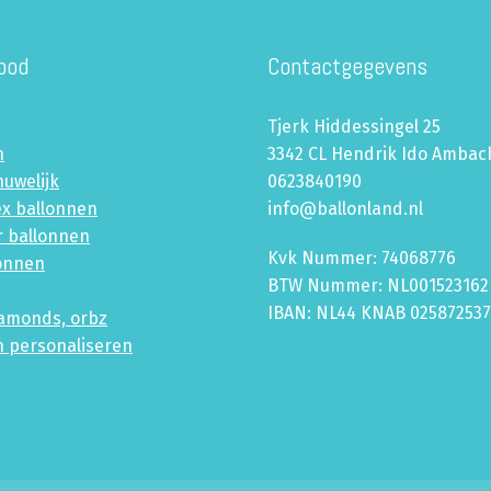
bod
Contactgegevens
Tjerk Hiddessingel 25
n
3342 CL Hendrik Ido Ambac
huwelijk
0623840190
ex ballonnen
info@ballonland.nl
r ballonnen
Kvk Nummer: 74068776
lonnen
BTW Nummer: NL001523162
IBAN: NL44 KNAB 02587253
iamonds, orbz
n personaliseren