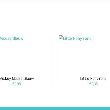
Mickey Mouse Blauw
Little Pony rond
€
3,95
€
3,95