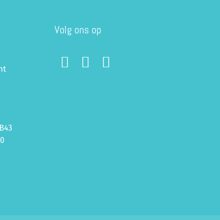
Volg ons op
ht
B43
70