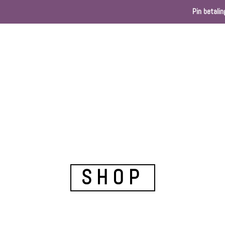
Pin betalin
Home
Webshop
Kleurenkaart
Ballondec
SHOP