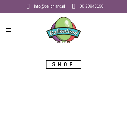
info@ballonland.nl
06 23840190
SHOP