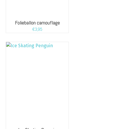
Folieballon camouflage
€
3,95