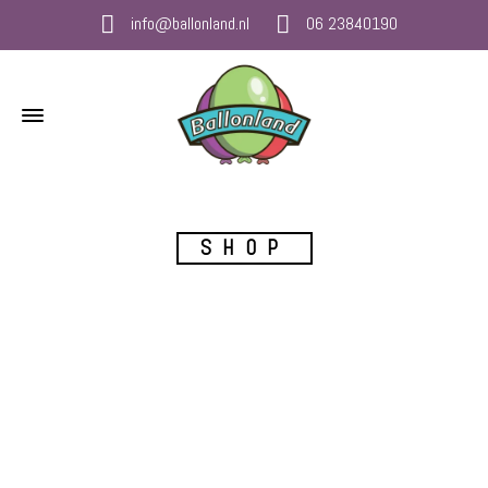
info@ballonland.nl
06 23840190
SHOP