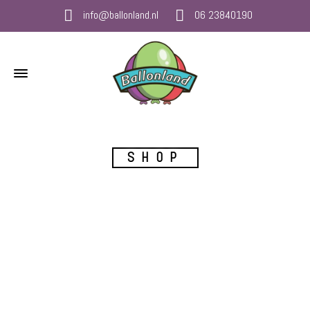
info@ballonland.nl
06 23840190
SHOP