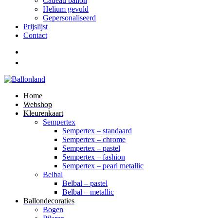
Cadeau ballon
Helium gevuld
Gepersonaliseerd
Prijslijst
Contact
Home
Webshop
Kleurenkaart
Sempertex
Sempertex – standaard
Sempertex – chrome
Sempertex – pastel
Sempertex – fashion
Sempertex – pearl metallic
Belbal
Belbal – pastel
Belbal – metallic
Ballondecoraties
Bogen