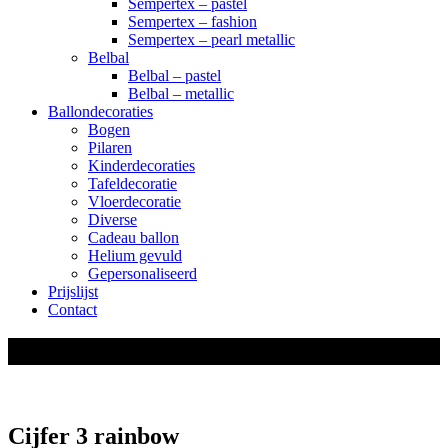
Sempertex – pastel
Sempertex – fashion
Sempertex – pearl metallic
Belbal
Belbal – pastel
Belbal – metallic
Ballondecoraties
Bogen
Pilaren
Kinderdecoraties
Tafeldecoratie
Vloerdecoratie
Diverse
Cadeau ballon
Helium gevuld
Gepersonaliseerd
Prijslijst
Contact
shop
Cijfer 3 rainbow