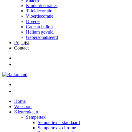
Pilaren
Kinderdecoraties
Tafeldecoratie
Vloerdecoratie
Diverse
Cadeau ballon
Helium gevuld
Gepersonaliseerd
Prijslijst
Contact
Home
Webshop
Kleurenkaart
Sempertex
Sempertex – standaard
Sempertex – chrome