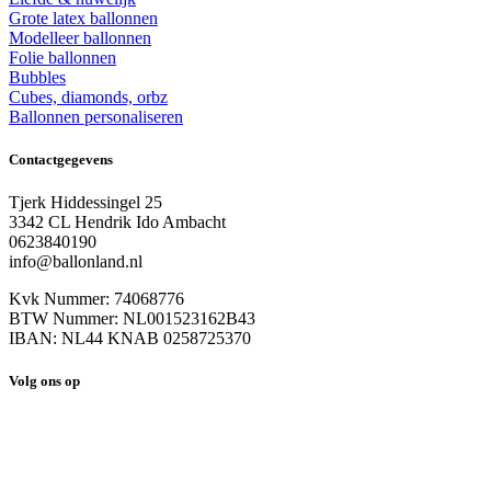
Grote latex ballonnen
Modelleer ballonnen
Folie ballonnen
Bubbles
Cubes, diamonds, orbz
Ballonnen personaliseren
Contactgegevens
Tjerk Hiddessingel 25
3342 CL Hendrik Ido Ambacht
0623840190
info@ballonland.nl
Kvk Nummer: 74068776
BTW Nummer: NL001523162B43
IBAN: NL44 KNAB 0258725370
Volg ons op