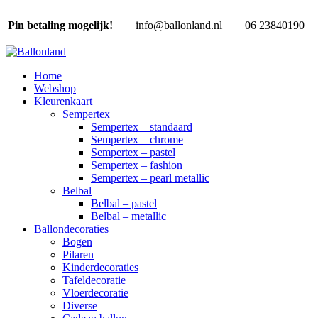
Pin betaling mogelijk!
info@ballonland.nl
06 23840190
Home
Webshop
Kleurenkaart
Sempertex
Sempertex – standaard
Sempertex – chrome
Sempertex – pastel
Sempertex – fashion
Sempertex – pearl metallic
Belbal
Belbal – pastel
Belbal – metallic
Ballondecoraties
Bogen
Pilaren
Kinderdecoraties
Tafeldecoratie
Vloerdecoratie
Diverse