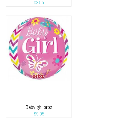
€
3,95
Baby girl orbz
€
9,95