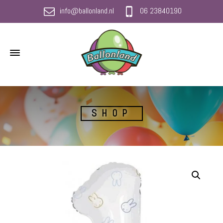
info@ballonland.nl
06 23840190
SHOP