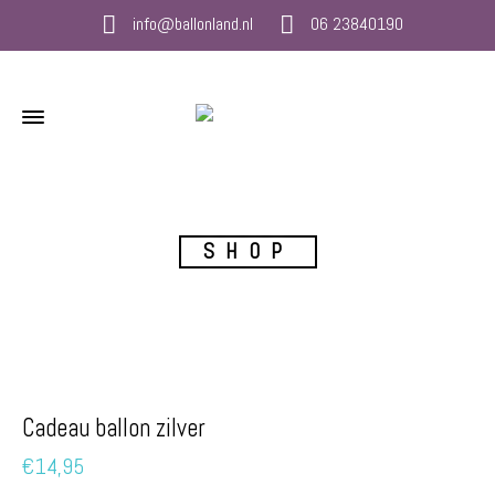
info@ballonland.nl
06 23840190
SHOP
Cadeau ballon zilver
€
14,95