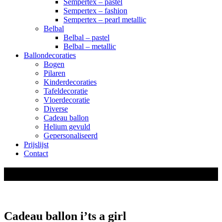
Sempertex – pastel
Sempertex – fashion
Sempertex – pearl metallic
Belbal
Belbal – pastel
Belbal – metallic
Ballondecoraties
Bogen
Pilaren
Kinderdecoraties
Tafeldecoratie
Vloerdecoratie
Diverse
Cadeau ballon
Helium gevuld
Gepersonaliseerd
Prijslijst
Contact
shop
Cadeau ballon i’ts a girl