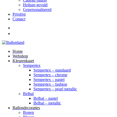
Cadeau ballon
Helium gevuld
Gepersonaliseerd
Prijslijst
Contact
Home
Webshop
Kleurenkaart
Sempertex
Sempertex – standaard
Sempertex – chrome
Sempertex – pastel
Sempertex – fashion
Sempertex – pearl metallic
Belbal
Belbal – pastel
Belbal – metallic
Ballondecoraties
Bogen