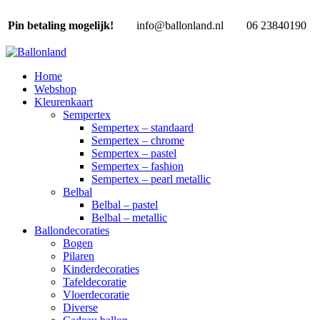
Pin betaling mogelijk!
info@ballonland.nl
06 23840190
Home
Webshop
Kleurenkaart
Sempertex
Sempertex – standaard
Sempertex – chrome
Sempertex – pastel
Sempertex – fashion
Sempertex – pearl metallic
Belbal
Belbal – pastel
Belbal – metallic
Ballondecoraties
Bogen
Pilaren
Kinderdecoraties
Tafeldecoratie
Vloerdecoratie
Diverse