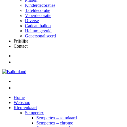
Pilaren
Kinderdecoraties
Tafeldecoratie
Vloerdecoratie
Diverse
Cadeau ballon
Helium gevuld
Gepersonaliseerd
Prijslijst
Contact
Home
Webshop
Kleurenkaart
Sempertex
Sempertex – standaard
Sempertex – chrome