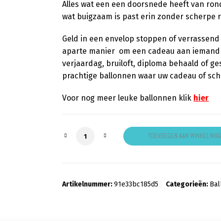
Alles wat een een doorsnede heeft van ron
wat buigzaam is past erin zonder scherpe 
Geld in een envelop stoppen of verrassend
aparte manier om een cadeau aan iemand t
verjaardag, bruiloft, diploma behaald of ge
prachtige ballonnen waar uw cadeau of sc
Voor nog meer leuke ballonnen klik
hier
Cadeau ballon fluor aantal
TOEVOEGEN AAN WINKELWA
Artikelnummer:
91e33bc185d5
Categorieën:
Bal