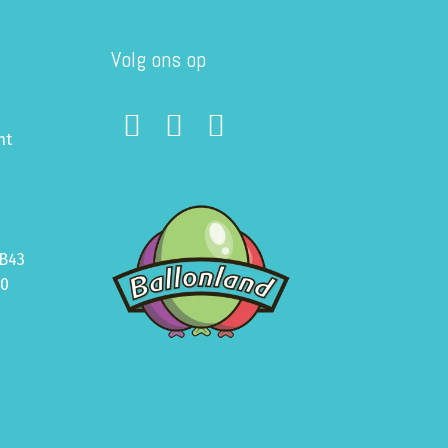
Volg ons op
ht
B43
70