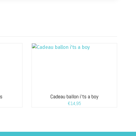
rs
Cadeau ballon i’ts a boy
€
14,95