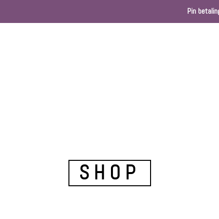
Pin betalin
Home
Webshop
Kleurenkaart
Ballondec
SHOP