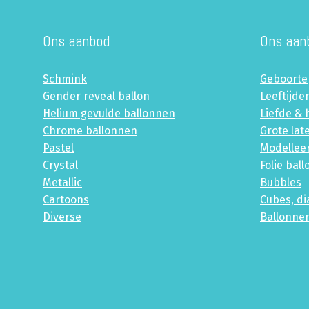
Ons aanbod
Ons aan
Schmink
Geboorte
Gender reveal ballon
Leeftijde
Helium gevulde ballonnen
Liefde & 
Chrome ballonnen
Grote lat
Pastel
Modellee
Crystal
Folie bal
Metallic
Bubbles
Cartoons
Cubes, d
Diverse
Ballonne