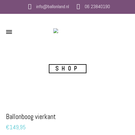
info@ballonland.nl
06 23840190
SHOP
Ballonboog vierkant
€
149,95