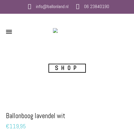
info@ballonland.nl
06 23840190
SHOP
Ballonboog lavendel wit
€
119,95