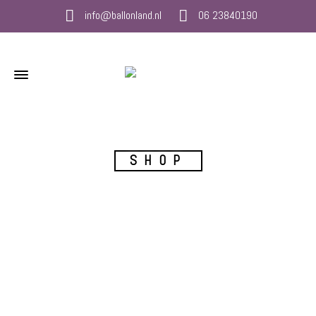
info@ballonland.nl
06 23840190
SHOP