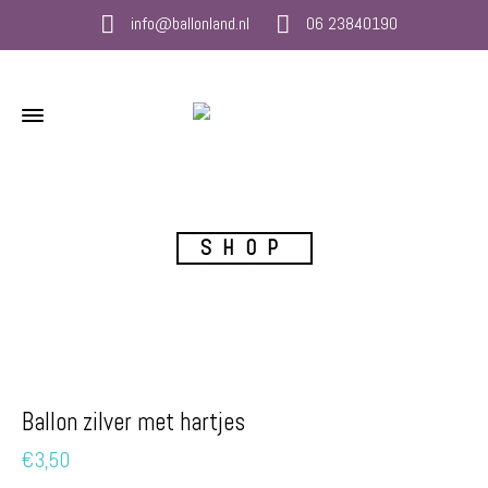
info@ballonland.nl
06 23840190
SHOP
Ballon zilver met hartjes
€
3,50