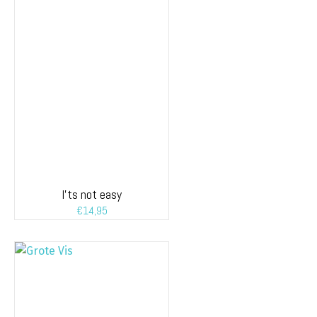
I’ts not easy
€
14,95