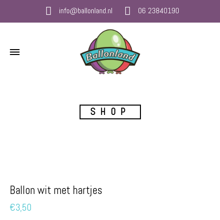
info@ballonland.nl
06 23840190
SHOP
Ballon wit met hartjes
€
3,50