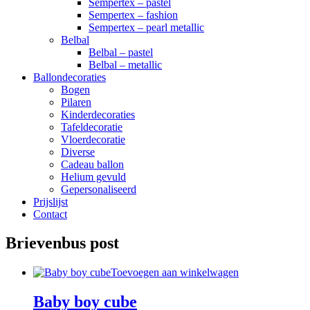
Sempertex – pastel
Sempertex – fashion
Sempertex – pearl metallic
Belbal
Belbal – pastel
Belbal – metallic
Ballondecoraties
Bogen
Pilaren
Kinderdecoraties
Tafeldecoratie
Vloerdecoratie
Diverse
Cadeau ballon
Helium gevuld
Gepersonaliseerd
Prijslijst
Contact
Brievenbus post
Toevoegen aan winkelwagen
Baby boy cube