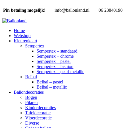
Pin betaling mogelijk!
info@ballonland.nl
06 23840190
Home
Webshop
Kleurenkaart
Sempertex
Sempertex – standaard
Sempertex – chrome
Sempertex – pastel
Sempertex – fashion
Sempertex – pearl metallic
Belbal
Belbal – pastel
Belbal – metallic
Ballondecoraties
Bogen
Pilaren
Kinderdecoraties
Tafeldecoratie
Vloerdecoratie
Diverse