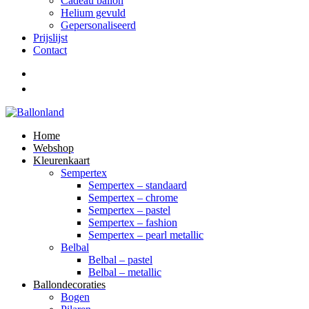
Cadeau ballon
Helium gevuld
Gepersonaliseerd
Prijslijst
Contact
Home
Webshop
Kleurenkaart
Sempertex
Sempertex – standaard
Sempertex – chrome
Sempertex – pastel
Sempertex – fashion
Sempertex – pearl metallic
Belbal
Belbal – pastel
Belbal – metallic
Ballondecoraties
Bogen