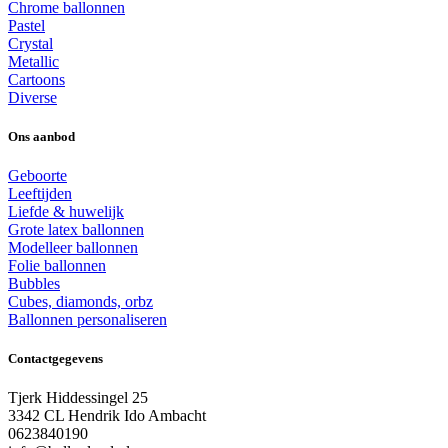
Chrome ballonnen
Pastel
Crystal
Metallic
Cartoons
Diverse
Ons aanbod
Geboorte
Leeftijden
Liefde & huwelijk
Grote latex ballonnen
Modelleer ballonnen
Folie ballonnen
Bubbles
Cubes, diamonds, orbz
Ballonnen personaliseren
Contactgegevens
Tjerk Hiddessingel 25
3342 CL Hendrik Ido Ambacht
0623840190