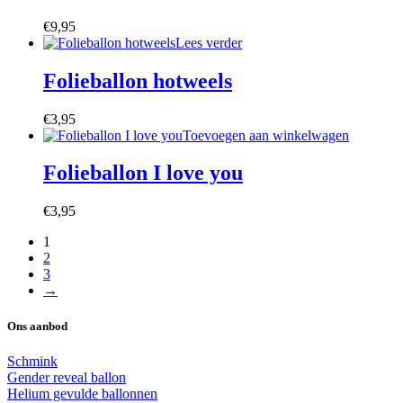
€
9,95
Lees verder
Folieballon hotweels
€
3,95
Toevoegen aan winkelwagen
Folieballon I love you
€
3,95
1
2
3
→
Ons aanbod
Schmink
Gender reveal ballon
Helium gevulde ballonnen