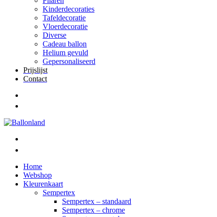
Pilaren
Kinderdecoraties
Tafeldecoratie
Vloerdecoratie
Diverse
Cadeau ballon
Helium gevuld
Gepersonaliseerd
Prijslijst
Contact
Home
Webshop
Kleurenkaart
Sempertex
Sempertex – standaard
Sempertex – chrome