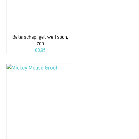
Beterschap, get well soon,
zon
€
3,95