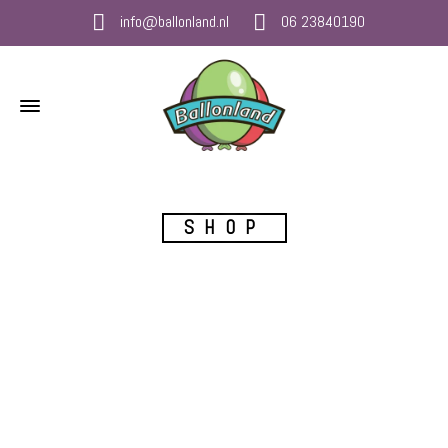
info@ballonland.nl
06 23840190
SHOP