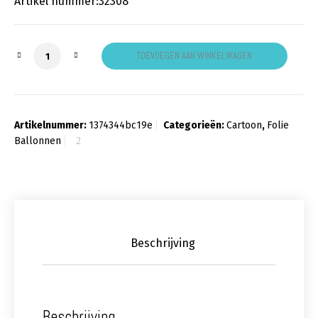
Artikel nummer:32308
Folieballon finding Dory xl aantal
TOEVOEGEN AAN WINKELWAGEN
Artikelnummer:
1374344bc19e
Categorieën:
Cartoon
,
Folie
Ballonnen
Beschrijving
Beschrijving