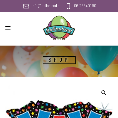
info@ballonland.nl
06 23840190
SHOP