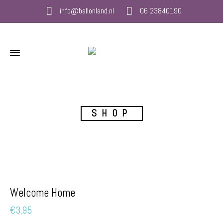
info@ballonland.nl
06 23840190
SHOP
Welcome Home
€
3,95